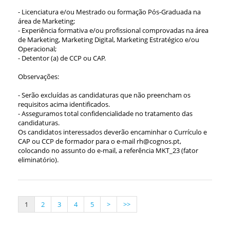
- Licenciatura e/ou Mestrado ou formação Pós-Graduada na
área de Marketing;
- Experiência formativa e/ou profissional comprovadas na área
de Marketing, Marketing Digital, Marketing Estratégico e/ou
Operacional;
- Detentor (a) de CCP ou CAP.
Observações:
- Serão excluídas as candidaturas que não preencham os
requisitos acima identificados.
- Asseguramos total confidencialidade no tratamento das
candidaturas.
Os candidatos interessados deverão encaminhar o Currículo e
CAP ou CCP de formador para o e-mail rh@cognos.pt,
colocando no assunto do e-mail, a referência MKT_23 (fator
eliminatório).
1
2
3
4
5
>
>>