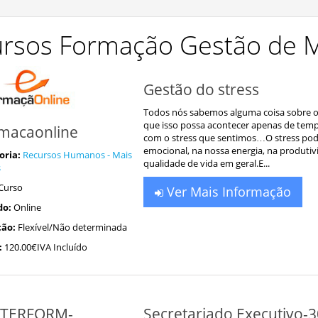
rsos Formação Gestão de 
Gestão do stress
Todos nós sabemos alguma coisa sobre o 
que isso possa acontecer apenas de tem
macaonline
com o stress que sentimos…O stress pod
emocional, na nossa energia, na produti
oria:
Recursos Humanos - Mais
qualidade de vida em geral.E...
s
Curso
Ver Mais Informação
do:
Online
ão:
Flexível/Não determinada
:
120.00€IVA Incluído
TERFORM-
Secretariado Executivo-