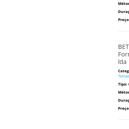
Méto
Duraç
Preço
BET
For
lda
Categ
Tema
Tipo:
Méto
Duraç
Preço