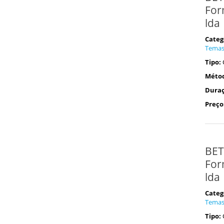
For
lda
Categ
Tema
Tipo:
Méto
Duraç
Preço
BET
For
lda
Categ
Tema
Tipo: