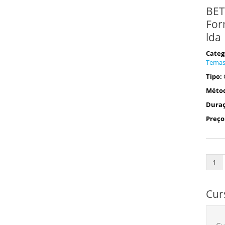
BET
For
lda
Categ
Tema
Tipo:
Méto
Duraç
Preço
1
Cur