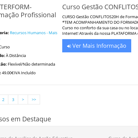
TERFORM-
Curso Gestão CONFLITO
mação Profissional
CURSO Gestão CONFLITOS20H de Formação 
*TEM ACOMPANHAMENTO DO FORMADOR -Es
Curso no conforto da sua casa ou no loca
oria:
Recursos Humanos - Mais
Internet! Através da nossa PLATAFORMA
s
Ver Mais Informação
Curso
do:
À Distância
ão:
Flexível/Não determinada
:
49.00€IVA Incluído
2
3
>
>>
sos em Destaque