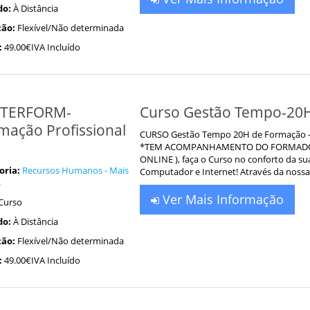
do:
À Distância
ão:
Flexível/Não determinada
:
49.00€IVA Incluído
TERFORM-
Curso Gestão Tempo-20
mação Profissional
CURSO Gestão Tempo 20H de Formação - 4
*TEM ACOMPANHAMENTO DO FORMADOR P
ONLINE ), faça o Curso no conforto da sua
oria:
Recursos Humanos - Mais
Computador e Internet! Através da nos
s
Ver Mais Informação
Curso
do:
À Distância
ão:
Flexível/Não determinada
:
49.00€IVA Incluído