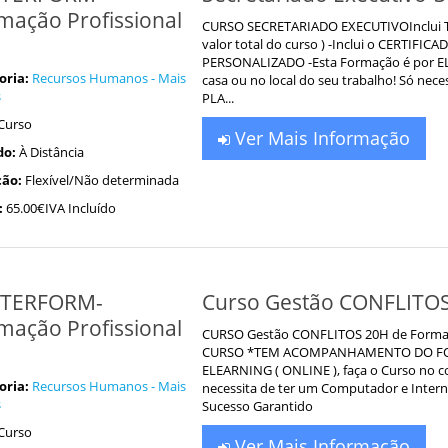
mação Profissional
CURSO SECRETARIADO EXECUTIVOInclui To
valor total do curso ) -Inclui o CE
PERSONALIZADO -Esta Formação é por ELE
oria:
Recursos Humanos - Mais
casa ou no local do seu trabalho! Só nec
s
PLA...
Curso
Ver Mais Informação
do:
À Distância
ão:
Flexível/Não determinada
:
65.00€IVA Incluído
TERFORM-
Curso Gestão CONFLITO
mação Profissional
CURSO Gestão CONFLITOS 20H de Formação 
CURSO *TEM ACOMPANHAMENTO DO FOR
ELEARNING ( ONLINE ), faça o Curso no co
oria:
Recursos Humanos - Mais
necessita de ter um Computador e Inte
s
Sucesso Garantido
Curso
Ver Mais Informação