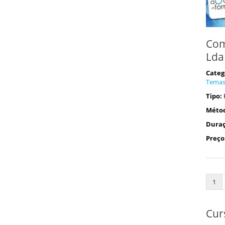
Com
Lda
Categ
Tema
Tipo:
Méto
Duraç
Preço
1
Cur