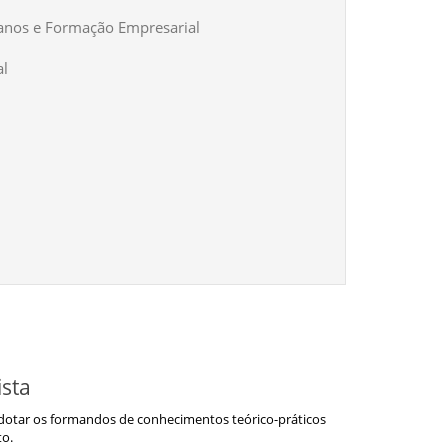
nos e Formação Empresarial
al
ista
e dotar os formandos de conhecimentos teórico-práticos
to.