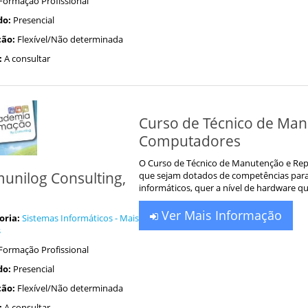
Formação Profissional
do:
Presencial
ão:
Flexível/Não determinada
:
A consultar
Curso de Técnico de Ma
Computadores
O Curso de Técnico de Manutenção e Rep
unilog Consulting,
que sejam dotados de competências par
informáticos, quer a nível de hardware qu
Ver Mais Informação
oria:
Sistemas Informáticos - Mais
s
Formação Profissional
do:
Presencial
ão:
Flexível/Não determinada
:
A consultar