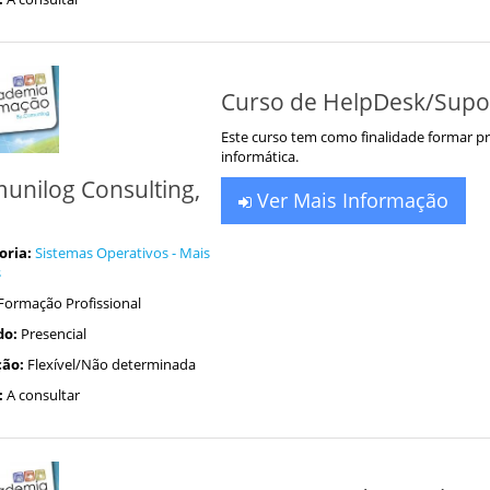
Curso de HelpDesk/Supor
Este curso tem como finalidade formar pro
informática.
unilog Consulting,
Ver Mais Informação
oria:
Sistemas Operativos - Mais
s
Formação Profissional
do:
Presencial
ão:
Flexível/Não determinada
:
A consultar