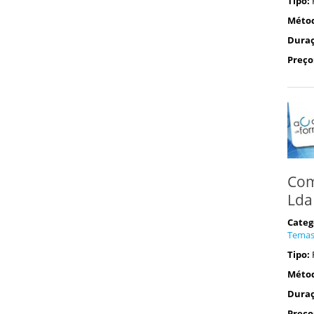
Tipo:
Méto
Duraç
Preço
Com
Lda
Categ
Tema
Tipo:
Méto
Duraç
Preço