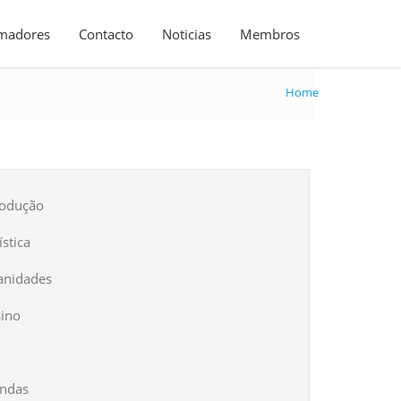
madores
Contacto
Noticias
Membros
Home
rodução
stica
anidades
sino
endas