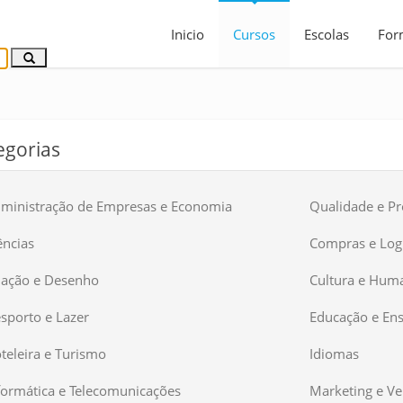
Inicio
Cursos
Escolas
For
egorias
ministração de Empresas e Economia
Qualidade e P
ências
Compras e Logí
iação e Desenho
Cultura e Hum
sporto e Lazer
Educação e En
teleira e Turismo
Idiomas
formática e Telecomunicações
Marketing e V