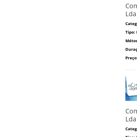
Com
Lda
Categ
Tipo:
Méto
Duraç
Preço
Com
Lda
Categ