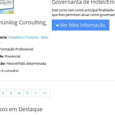
Governanta de Hotel/Em
Este curso tem como principal finalidad
que lhes permitam atuar como governant
unilog Consulting,
Ver Mais Informação
oria:
Hotelaria e Turismo - Mais
s
Formação Profissional
do:
Presencial
ão:
Flexível/Não determinada
:
A consultar
2
3
4
5
>
>>
sos em Destaque