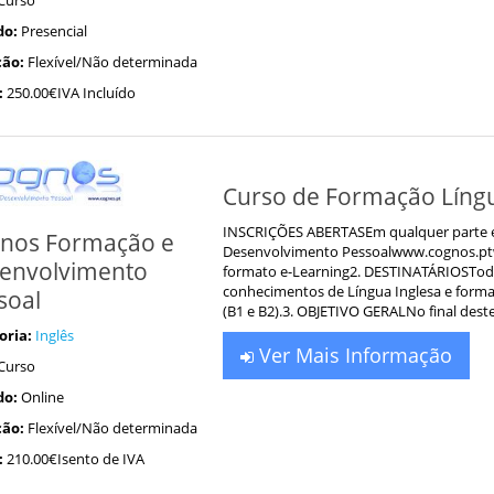
do:
Presencial
ão:
Flexível/Não determinada
:
250.00€IVA Incluído
Curso de Formação Língu
INSCRIÇÕES ABERTASEm qualquer parte 
nos Formação e
Desenvolvimento Pessoalwww.cognos.ptw
envolvimento
formato e-Learning2. DESTINATÁRIOSTodo
conhecimentos de Língua Inglesa e form
soal
(B1 e B2).3. OBJETIVO GERALNo final deste 
oria:
Inglês
Ver Mais Informação
Curso
do:
Online
ão:
Flexível/Não determinada
:
210.00€Isento de IVA