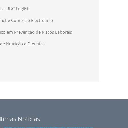
ês - BBC English
rnet e Comércio Electrónico
ico em Prevenção de Riscos Laborais
de Nutrição e Dietética
ltimas Noticias
Portugueses acreditam ter formação necessária para