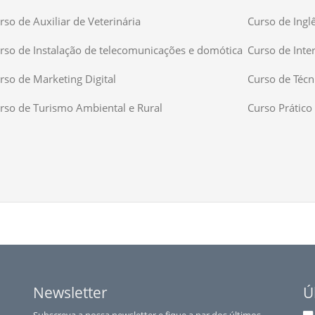
rso de Auxiliar de Veterinária
Curso de Ingl
rso de Instalação de telecomunicações e domótica
Curso de Inte
rso de Marketing Digital
Curso de Técn
rso de Turismo Ambiental e Rural
Curso Prático 
Newsletter
Ú
Subscreva a nossa newsletter e fique a par dos últimos