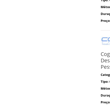
Méto
Duraç
Preço
Cog
Des
Pes
Categ
Tipo:
Méto
Duraç
Preço