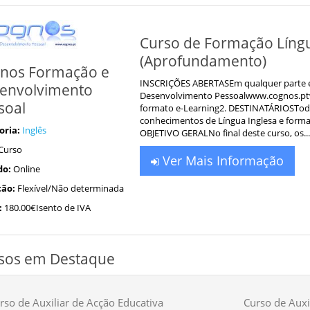
Curso de Formação Língu
(Aprofundamento)
nos Formação e
INSCRIÇÕES ABERTASEm qualquer parte 
envolvimento
Desenvolvimento Pessoalwww.cognos.pt
soal
formato e-Learning2. DESTINATÁRIOSTod
conhecimentos de Língua Inglesa e forman
oria:
Inglês
OBJETIVO GERALNo final deste curso, os...
Curso
Ver Mais Informação
do:
Online
ão:
Flexível/Não determinada
:
180.00€Isento de IVA
sos em Destaque
rso de Auxiliar de Acção Educativa
Curso de Auxil