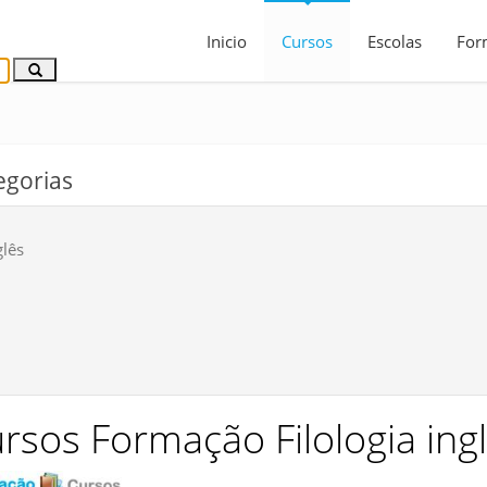
Inicio
Cursos
Escolas
For
egorias
glês
rsos Formação Filologia ing