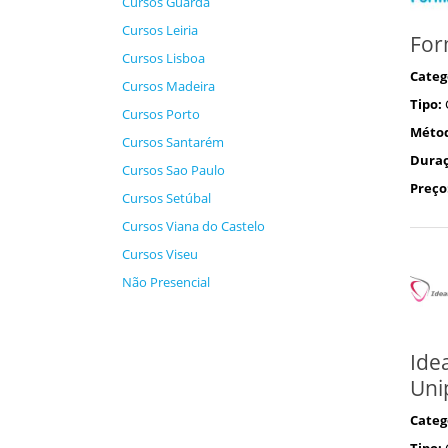
Cursos Guarda
Cursos Leiria
For
Cursos Lisboa
Categ
Cursos Madeira
Tipo:
Cursos Porto
Méto
Cursos Santarém
Duraç
Cursos Sao Paulo
Preço
Cursos Setúbal
Cursos Viana do Castelo
Cursos Viseu
Não Presencial
Idea
Uni
Categ
Tipo: