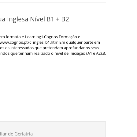
a Inglesa Nível B1 + B2
em formato e-Learning1.Cognos Formação e
www.cognos.pt/c_ingles_b1.htmlEm qualquer parte em
os os interessados que pretendam aprofundar os seus
dos que tenham realizado o nível de Iniciação (A1 e A2).3.
iar de Geriatria