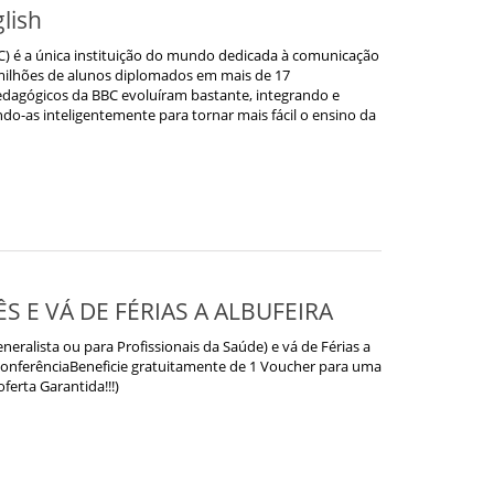
lish
C) é a única instituição do mundo dedicada à comunicação
 milhões de alunos diplomados em mais de 17
pedagógicos da BBC evoluíram bastante, integrando e
do-as inteligentemente para tornar mais fácil o ensino da
S E VÁ DE FÉRIAS A ALBUFEIRA
alista ou para Profissionais da Saúde) e vá de Férias a
oconferênciaBeneficie gratuitamente de 1 Voucher para uma
oferta Garantida!!!)