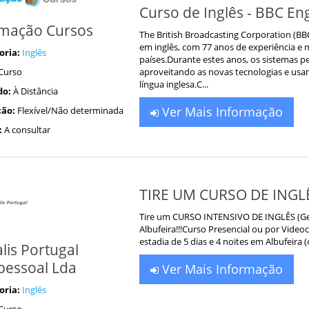
Curso de Inglês - BBC Eng
mação Cursos
The British Broadcasting Corporation (BB
em inglês, com 77 anos de experiência e
oria:
Inglês
países.Durante estes anos, os sistemas 
Curso
aproveitando as novas tecnologias e usan
língua inglesa.C...
do:
À Distância
Ver Mais Informação
ão:
Flexível/Não determinada
:
A consultar
TIRE UM CURSO DE INGLÊ
Tire um CURSO INTENSIVO DE INGLÊS (Gener
Albufeira!!!Curso Presencial ou por Vide
estadia de 5 dias e 4 noites em Albufeira (
lis Portugal
pessoal Lda
Ver Mais Informação
oria:
Inglês
Curso