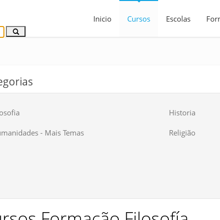
Inicio
Cursos
Escolas
For
egorias
losofia
Historia
manidades - Mais Temas
Religião
rsos Formação Filosofía