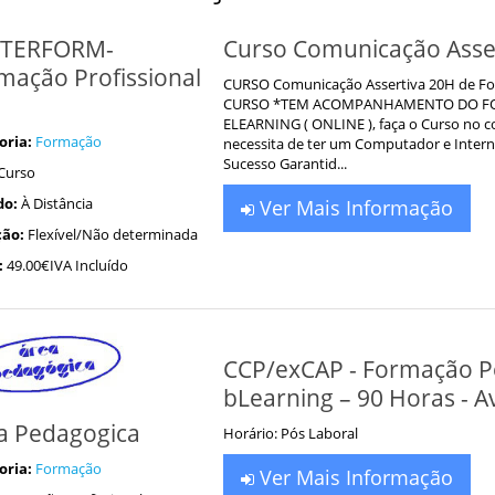
TERFORM-
Curso Comunicação Asser
mação Profissional
CURSO Comunicação Assertiva 20H de Form
CURSO *TEM ACOMPANHAMENTO DO FOR
ELEARNING ( ONLINE ), faça o Curso no co
oria:
Formação
necessita de ter um Computador e Inte
Sucesso Garantid...
Curso
do:
À Distância
Ver Mais Informação
ão:
Flexível/Não determinada
:
49.00€IVA Incluído
CCP/exCAP - Formação Pe
bLearning – 90 Horas - A
a Pedagogica
Horário: Pós Laboral
oria:
Formação
Ver Mais Informação