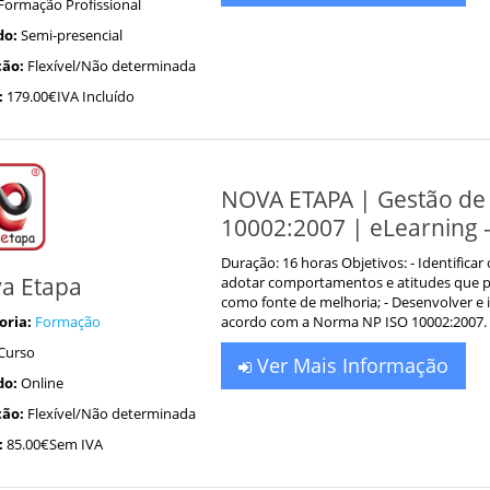
Formação Profissional
do:
Semi-presencial
ão:
Flexível/Não determinada
:
179.00€IVA Incluído
NOVA ETAPA | Gestão de
10002:2007 | eLearning 
Duração: 16 horas Objetivos: - Identificar 
a Etapa
adotar comportamentos e atitudes que pr
como fonte de melhoria; - Desenvolver 
oria:
Formação
acordo com a Norma NP ISO 10002:2007.
Curso
Ver Mais Informação
do:
Online
ão:
Flexível/Não determinada
:
85.00€Sem IVA