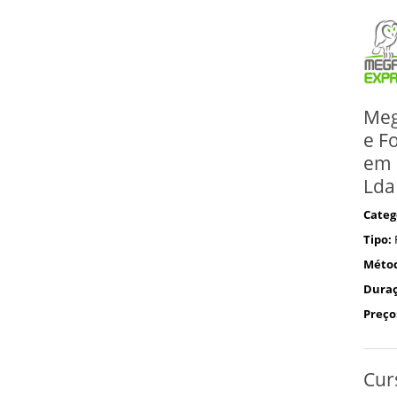
Meg
e F
em 
Lda
Categ
Tipo:
Méto
Duraç
Preço
Cur