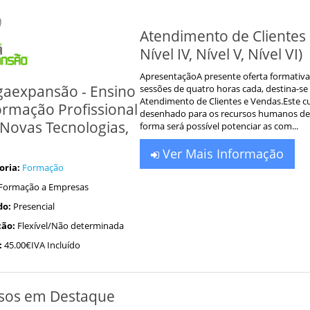
Atendimento de Clientes e V
Nível IV, Nível V, Nível VI)
ApresentaçãoA presente oferta formativa
aexpansão - Ensino
sessões de quatro horas cada, destina-s
Atendimento de Clientes e Vendas.Este c
ormação Profissional
desenhado para os recursos humanos de 
Novas Tecnologias,
forma será possível potenciar as com...
Ver Mais Informação
oria:
Formação
Formação a Empresas
do:
Presencial
ão:
Flexível/Não determinada
:
45.00€IVA Incluído
sos em Destaque