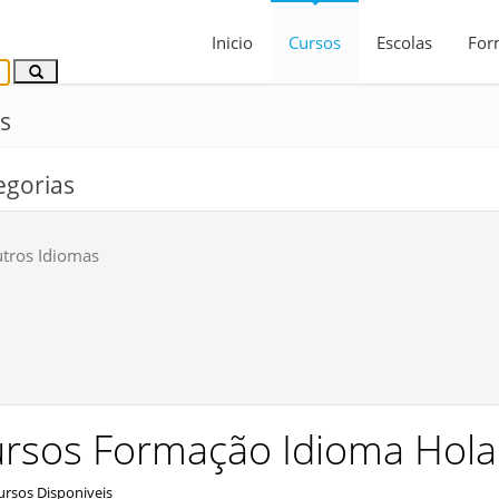
Inicio
Cursos
Escolas
For
s
egorias
tros Idiomas
rsos Formação Idioma Hol
rsos Disponiveis