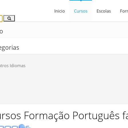
Inicio
Cursos
Escolas
For
do
egorias
tros Idiomas
rsos Formação Português f