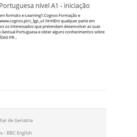
ortuguesa nível A1 - iniciação
em formato e-Learning1.Cognos Formação e
www.cognos.pt/c_lgp_a1.htmlEm qualquer parte em
s os interessados que pretendam desenvolver as suas
Gestual Portuguesa e obter alguns conhecimentos sobre
ÍDAS PR...
iar de Geriatria
ês - BBC English