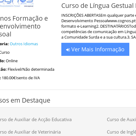
Curso de Língua Gestual P
INSCRIÇÕES ABERTASEm qualquer parte 
nos Formação e
Desenvolvimento Pessoalwww.cognos.pt
envolvimento
formato e-Learning2. DESTINATÁRIOSTodo
competências de comunicação em Língua 
soal
a Comunidade Surda e a sua cultura.3. SA
oria:
Outros Idiomas
Ver Mais Informação
Curso
do:
Online
ão:
Flexível/Não determinada
:
180.00€Isento de IVA
sos em Destaque
rso de Auxiliar de Acção Educativa
Curso de Auxil
rso de Auxiliar de Veterinária
Curso de Ingl