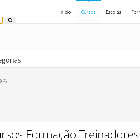
Inicio
Cursos
Escolas
For
egorias
gby
rsos Formação Treinadores