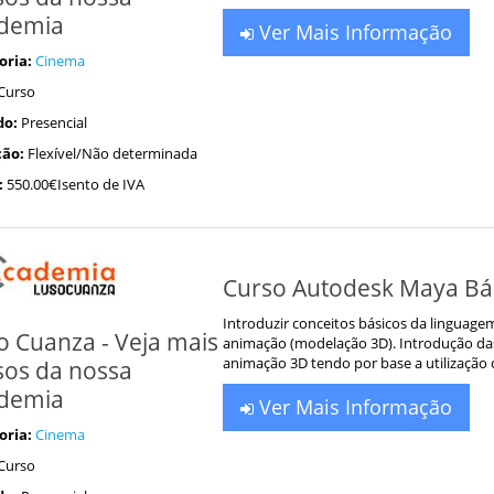
demia
Ver Mais Informação
oria:
Cinema
Curso
do:
Presencial
ão:
Flexível/Não determinada
:
550.00€Isento de IVA
Curso Autodesk Maya Bás
Introduzir conceitos básicos da linguagem
o Cuanza - Veja mais
animação (modelação 3D). Introdução das
animação 3D tendo por base a utilização
sos da nossa
demia
Ver Mais Informação
oria:
Cinema
Curso