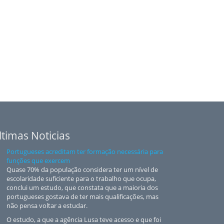
ltimas Noticias
Portugueses acreditam ter formação necessária para
funções que exercem
Quase 70% da população considera ter um nível de
escolaridade suficiente para o trabalho que ocupa,
conclui um estudo, que constata que a maioria dos
portugueses gostava de ter mais qualificações, mas
não pensa voltar a estudar.
O estudo, a que a agência Lusa teve acesso e que foi