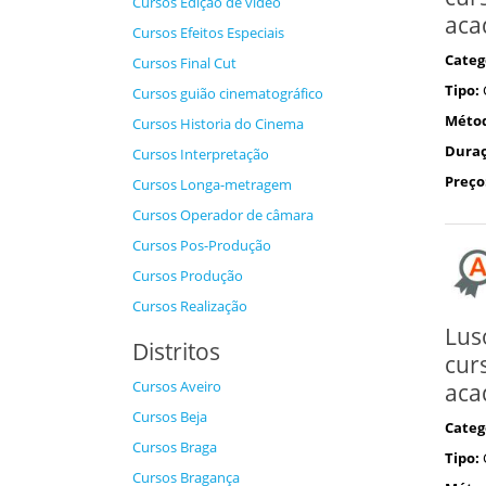
Cursos Edição de vídeo
aca
Cursos Efeitos Especiais
Categ
Cursos Final Cut
Tipo:
Cursos guião cinematográfico
Méto
Cursos Historia do Cinema
Duraç
Cursos Interpretação
Preço
Cursos Longa-metragem
Cursos Operador de câmara
Cursos Pos-Produção
Cursos Produção
Cursos Realização
Lus
Distritos
cur
Cursos Aveiro
aca
Cursos Beja
Categ
Cursos Braga
Tipo:
Cursos Bragança