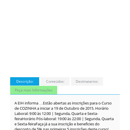
Descrição:
Conteúdos:
Destinatarios:
Peça mais Informações
A EIH informa …Estão abertas as inscrições para o Curso
de COZINHA a iniciar a 19 de Outubro de 2015. Horário
Laboral: 9:00 às 12:00 | Segunda, Quarta e Sexta-
feiraHorário Pós-laboral: 19:00 às 22:00 | Segunda, Quarta
e Sexta-feiraFaça já a sua inscrição e beneficies do
desconto de 5% nas primeiras 5 inscrições deste curso!