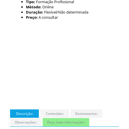
Tipo:
Formação Profissional
Método:
Online
Duração:
Flexível/Não determinada
Preço:
A consultar
Descrição:
Conteúdos:
Destinatarios:
Observações:
Peça mais Informações