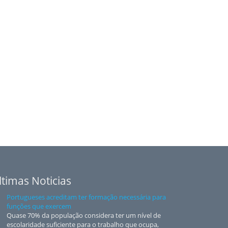
ltimas Noticias
Portugueses acreditam ter formação necessária para
funções que exercem
Quase 70% da população considera ter um nível de
escolaridade suficiente para o trabalho que ocupa,