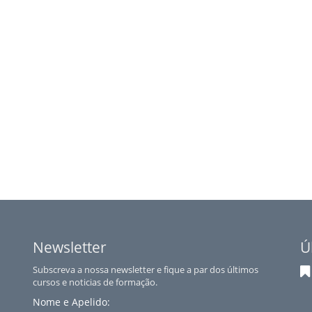
Newsletter
Ú
Subscreva a nossa newsletter e fique a par dos últimos
cursos e noticias de formação.
Nome e Apelido: