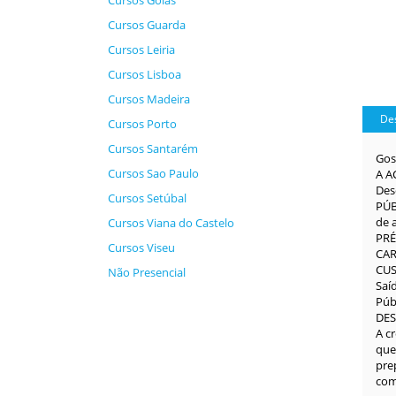
Cursos Goiás
Cursos Guarda
Cursos Leiria
Cursos Lisboa
Cursos Madeira
Des
Cursos Porto
Cursos Santarém
Gos
Cursos Sao Paulo
A A
Des
Cursos Setúbal
PÚB
de 
Cursos Viana do Castelo
PRÉ
Cursos Viseu
CAR
CUS
Não Presencial
Saí
Púb
DES
A c
que
pre
com