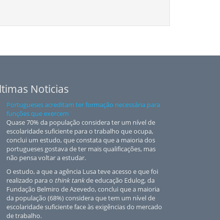
ltimas Noticias
Portugueses acreditam ter formação necessária para
funções que exercem
Quase 70% da população considera ter um nível de
escolaridade suficiente para o trabalho que ocupa,
conclui um estudo, que constata que a maioria dos
portugueses gostava de ter mais qualificações, mas
não pensa voltar a estudar.
O estudo, a que a agência Lusa teve acesso e que foi
realizado para o
think tank
de educação Edulog, da
Fundação Belmiro de Azevedo, conclui que a maioria
da população (68%) considera que tem um nível de
escolaridade suficiente face às exigências do mercado
de trabalho.