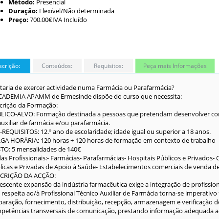
Método:
Presencial
Duração:
Flexível/Não determinada
Preço:
700.00€IVA Incluído
crição:
Conteúdos:
Requisitos:
Peça mais Informações
taria de exercer actividade numa Farmácia ou Parafarmácia?
CADEMIA APAMM de Ermesinde dispõe do curso que necessita:
crição da Formação:
LICO-ALVO: Formação destinada a pessoas que pretendam desenvolver compet
auxiliar de farmácia e/ou parafarmácia.
-REQUISITOS: 12.º ano de escolaridade; idade igual ou superior a 18 anos.
GA HORÁRIA: 120 horas + 120 horas de formação em contexto de trabalho
TO: 5 mensalidades de 140€
das Profissionais:- Farmácias- Parafarmácias- Hospitais Públicos e Privados-
licas e Privadas de Apoio à Saúde- Estabelecimentos comerciais de venda de
CRIÇÃO DA ACÇÃO:
rescente expansão da indústria farmacêutica exige a integração de profissio
 respeita ao/à Profissional Técnico Auxiliar de Farmácia torna-se imperativ
paração, fornecimento, distribuição, recepção, armazenagem e verificaçã
petências transversais de comunicação, prestando informação adequada a