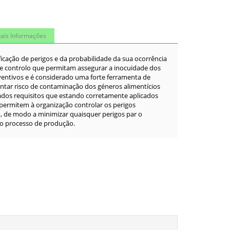
ais Informações
cação de perigos e da probabilidade da sua ocorrência
 de controlo que permitam assegurar a inocuidade dos
entivos e é considerado uma forte ferramenta de
ntar risco de contaminação dos géneros alimentícios
rados requisitos que estando corretamente aplicados
permitem à organização controlar os perigos
, de modo a minimizar quaisquer perigos par o
ao processo de produção.