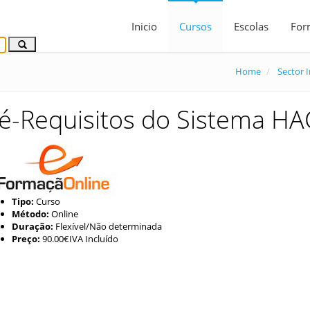
Inicio
Cursos
Escolas
For
Home
Sector I
é-Requisitos do Sistema H
Tipo:
Curso
Método:
Online
Duração:
Flexível/Não determinada
Preço:
90.00€IVA Incluído