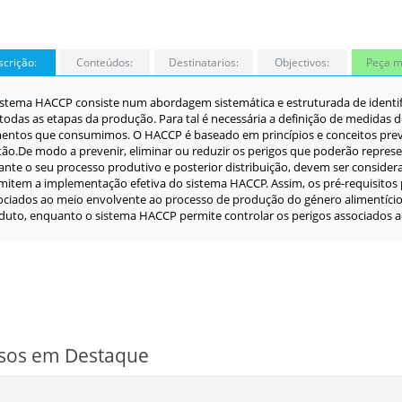
crição:
Conteúdos:
Destinatarios:
Objectivos:
Peça m
istema HACCP consiste num abordagem sistemática e estruturada de identifi
todas as etapas da produção. Para tal é necessária a definição de medidas
mentos que consumimos. O HACCP é baseado em princípios e conceitos prev
tão.De modo a prevenir, eliminar ou reduzir os perigos que poderão represe
ante o seu processo produtivo e posterior distribuição, devem ser conside
mitem a implementação efetiva do sistema HACCP. Assim, os pré-requisitos 
ociados ao meio envolvente ao processo de produção do género alimentício
duto, enquanto o sistema HACCP permite controlar os perigos associados 
sos em Destaque