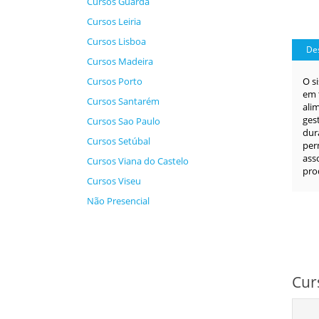
Cursos Guarda
Cursos Leiria
Cursos Lisboa
Des
Cursos Madeira
Cursos Porto
O s
em 
Cursos Santarém
ali
ges
Cursos Sao Paulo
dur
Cursos Setúbal
per
ass
Cursos Viana do Castelo
pro
Cursos Viseu
Não Presencial
Cur