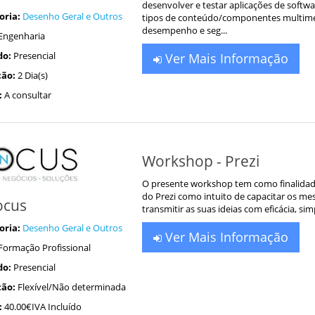
desenvolver e testar aplicações de softw
oria:
Desenho Geral e Outros
tipos de conteúdo/componentes multiméd
desempenho e seg...
Engenharia
do:
Presencial
Ver Mais Informação
ão:
2 Dia(s)
:
A consultar
Workshop - Prezi
O presente workshop tem como finalidade 
do Prezi como intuito de capacitar os m
ocus
transmitir as suas ideias com eficácia, sim
oria:
Desenho Geral e Outros
Ver Mais Informação
Formação Profissional
do:
Presencial
ão:
Flexível/Não determinada
:
40.00€IVA Incluído