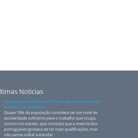
ltimas Noticias
Portugueses acreditam ter formação necessária para
funções que exercem
Quase 70% da população considera ter um nível de
escolaridade suficiente para o trabalho que ocupa,
conclui um estudo, que constata que a maioria dos
portugueses gostava de ter mais qualificações, mas
não pensa voltar a estudar.