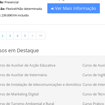
do:
Presencial
Ver Mais Informação
ão:
Flexível/Não determinada
:
239.00€IVA Incluído
2
3
4
5
>
>>
sos em Destaque
rso de Auxiliar de Acção Educativa
Curso de Auxil
rso de Auxiliar de Veterinária
Curso de Ingl
rso de Instalação de telecomunicações e domótica
Curso de Inte
rso de Marketing Digital
Curso de Técn
rso de Turismo Ambiental e Rural
Curso Prático 