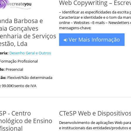
Web Copywriting – Escre
– Identificar as especificidades da escrita
Caracterizar e identidade e o tom da marc
anda Barbosa e
online – Websites –E-mails – Newsletters 
aia Gonçalves
mensagens-chave;
enharia de Serviços
Ver Mais Informação
estão, Lda
oria:
Desenho Geral e Outros
Formação Profissional
do:
Presencial
ão:
Flexível/Não determinada
:
99.00€Isento de IVA
SP - Centro
CTeSP Web e Dispositivo
nológico de Ensino
Desenvolvimento de aplicações Web para 
issional
e institucionais das entidades/produtos e 