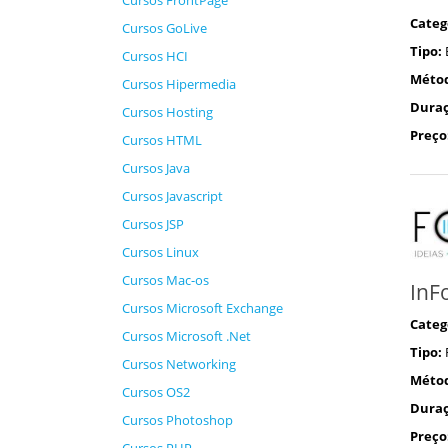
Cursos FrontPage
Categ
Cursos GoLive
Tipo:
Cursos HCI
Méto
Cursos Hipermedia
Duraç
Cursos Hosting
Preço
Cursos HTML
Cursos Java
Cursos Javascript
Cursos JSP
Cursos Linux
Cursos Mac-os
InF
Cursos Microsoft Exchange
Categ
Cursos Microsoft .Net
Tipo:
Cursos Networking
Méto
Cursos OS2
Duraç
Cursos Photoshop
Preço