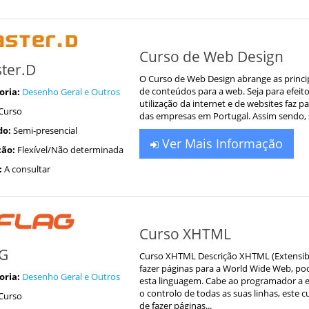
Curso de Web Design
ter.D
O Curso de Web Design abrange as principa
de conteúdos para a web. Seja para efeitos
oria:
Desenho Geral e Outros
utilização da internet e de websites faz
Curso
das empresas em Portugal. Assim sendo, sã
do:
Semi-presencial
Ver Mais Informação
ão:
Flexível/Não determinada
:
A consultar
Curso XHTML
G
Curso XHTML Descrição XHTML (Extensibl
fazer páginas para a World Wide Web, po
oria:
Desenho Geral e Outros
esta linguagem. Cabe ao programador a e
o controlo de todas as suas linhas, este
Curso
de fazer páginas...