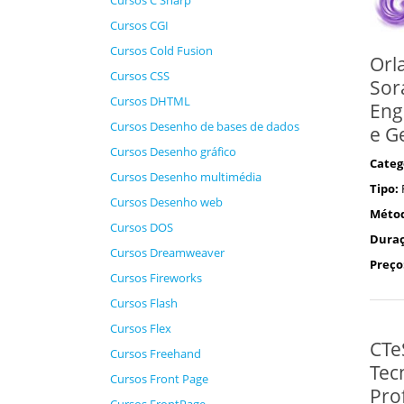
Cursos C Sharp
Cursos CGI
Cursos Cold Fusion
Orl
Cursos CSS
Sor
Cursos DHTML
Eng
Cursos Desenho de bases de dados
e G
Cursos Desenho gráfico
Categ
Cursos Desenho multimédia
Tipo:
Cursos Desenho web
Méto
Cursos DOS
Duraç
Cursos Dreamweaver
Preço
Cursos Fireworks
Cursos Flash
Cursos Flex
CTe
Cursos Freehand
Tec
Cursos Front Page
Prof