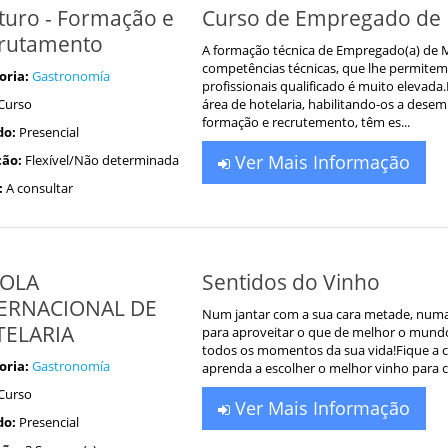
turo - Formação e
Curso de Empregado de 
rutamento
A formação técnica de Empregado(a) de 
competências técnicas, que lhe permit
oria:
Gastronomía
profissionais qualificado é muito eleva
Curso
área de hotelaria, habilitando-os a des
formação e recrutemento, têm es...
do:
Presencial
Ver Mais Informação
ão:
Flexível/Não determinada
:
A consultar
OLA
Sentidos do Vinho
ERNACIONAL DE
Num jantar com a sua cara metade, numa 
ELARIA
para aproveitar o que de melhor o mund
todos os momentos da sua vida!Fique a co
oria:
Gastronomía
aprenda a escolher o melhor vinho para c
Curso
Ver Mais Informação
do:
Presencial