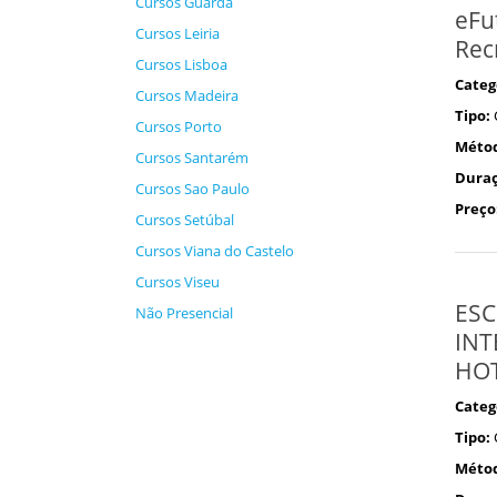
Cursos Guarda
eFu
Cursos Leiria
Rec
Cursos Lisboa
Categ
Cursos Madeira
Tipo:
Cursos Porto
Méto
Cursos Santarém
Duraç
Cursos Sao Paulo
Preço
Cursos Setúbal
Cursos Viana do Castelo
Cursos Viseu
ESC
Não Presencial
INT
HOT
Categ
Tipo:
Méto