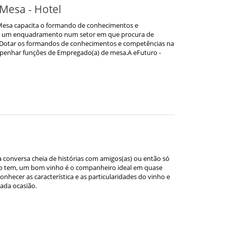
Mesa - Hotel
Mesa capacita o formando de conhecimentos e
em um enquadramento num setor em que procura de
da.Dotar os formandos de conhecimentos e competências na
empenhar funções de Empregado(a) de mesa.A eFuturo -
conversa cheia de histórias com amigos(as) ou então só
o tem, um bom vinho é o companheiro ideal em quase
nhecer as característica e as particularidades do vinho e
ada ocasião.