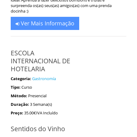
ideal! Aprenda a fazer deliciosos bombons e trufas e
surpreenda os(as) seus(as) amigos(as) com uma prenda
docinha :)
Ver Mais Informação
ESCOLA
INTERNACIONAL DE
HOTELARIA
Categoria:
Gastronomía
Tipo:
Curso
Método:
Presencial
Duração:
3 Semana(s)
Preço:
35.00€IVA Incluído
Sentidos do Vinho