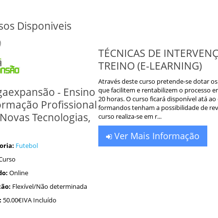
sos Disponiveis
TÉCNICAS DE INTERVEN
TREINO (E-LEARNING)
Através deste curso pretende-se dotar 
aexpansão - Ensino
que facilitem e rentabilizem o processo 
20 horas. O curso ficará disponível atá a
ormação Profissional
formandos tenham a possibilidade de re
Novas Tecnologias,
curso realiza-se em r...
Ver Mais Informação
oria:
Futebol
Curso
do:
Online
ão:
Flexível/Não determinada
:
50.00€IVA Incluído