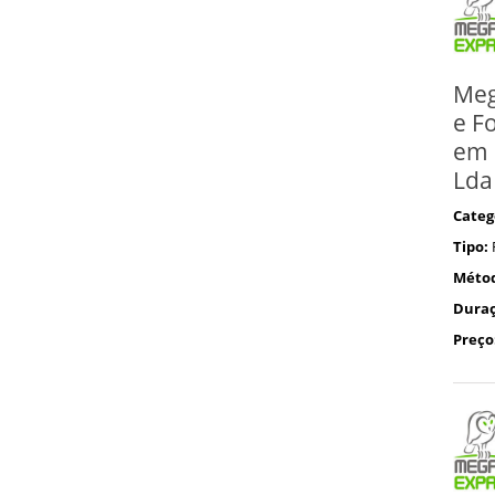
Meg
e F
em 
Lda
Categ
Tipo:
Méto
Duraç
Preço