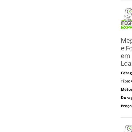
Meg
e F
em 
Lda
Categ
Tipo:
Méto
Duraç
Preço