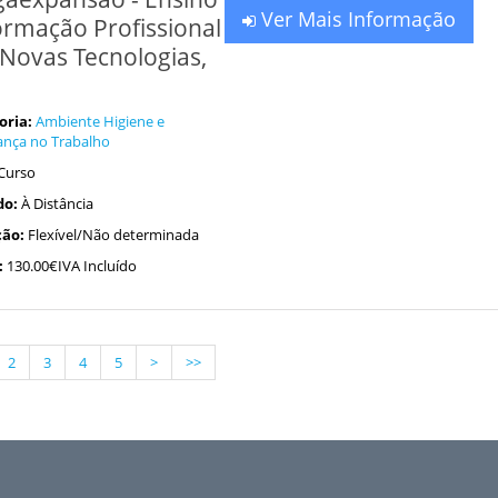
Ver Mais Informação
ormação Profissional
Novas Tecnologias,
oria:
Ambiente Higiene e
ança no Trabalho
Curso
do:
À Distância
ão:
Flexível/Não determinada
:
130.00€IVA Incluído
2
3
4
5
>
>>