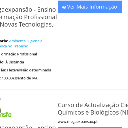
Ver Mais Informação
aexpansão - Ensino
ormação Profissional
Novas Tecnologias,
oria:
Ambiente Higiene e
ança no Trabalho
Formação Profissional
do:
À Distância
ão:
Flexível/Não determinada
:
130.00€Isento de IVA
Curso de Actualização Cie
Químicos e Biológicos (Níve
www.megaexpansao.pt
aexpansão - Ensino