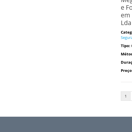
e F
em 
Lda
Categ
Segur
Tipo:
Méto
Duraç
Preço
1