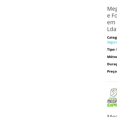
Meg
e F
em 
Lda
Categ
Segur
Tipo:
Méto
Duraç
Preço
Meg