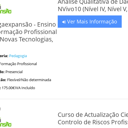
Análise Qualitativa de D
NVivo10 (Nível IV, Nível V,
Ver Mais Informação
aexpansão - Ensino
ormação Profissional
Novas Tecnologias,
oria:
Pedagogia
Formação Profissional
do:
Presencial
ão:
Flexível/Não determinada
:
175.00€IVA Incluído
Curso de Actualização Cie
Controlo de Riscos Profissi