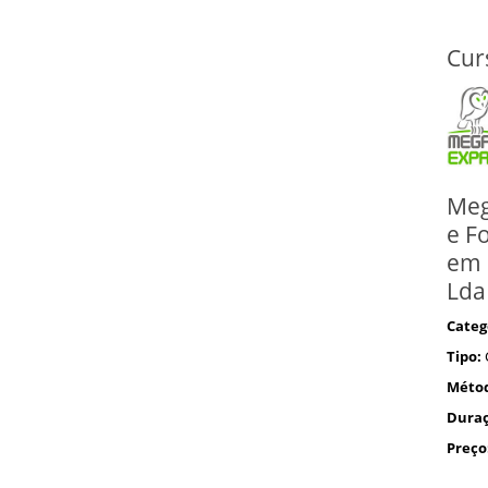
Cur
Meg
e F
em 
Lda
Categ
Tipo:
Méto
Duraç
Preço