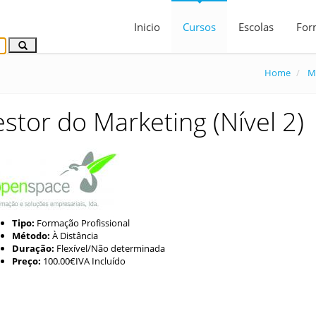
Inicio
Cursos
Escolas
For
Home
M
stor do Marketing (Nível 2)
Tipo:
Formação Profissional
Método:
À Distância
Duração:
Flexível/Não determinada
Preço:
100.00€IVA Incluído