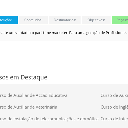
crição:
Conteúdos:
Destinatarios:
Objectivos:
Peça m
na-te um verdadeiro part-time marketer! Para uma geração de Profissionai
sos em Destaque
rso de Auxiliar de Acção Educativa
Curso de Auxil
rso de Auxiliar de Veterinária
Curso de Ingl
rso de Instalação de telecomunicações e domótica
Curso de Inte