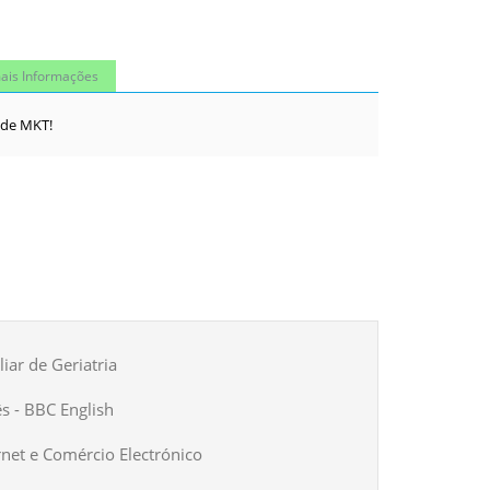
ais Informações
s de MKT!
iar de Geriatria
ês - BBC English
rnet e Comércio Electrónico