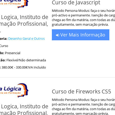
Curso de Javascript
Método Persona Modus: faça o seu horár
pró-activo e permanente. Isenção de car
 Logica, Instituto de
chega ao fim da matéria, com todas as dú
mação Profissional,
gratuitamente, sem marcação prévia.
.
Ver Mais Informação
oria:
Desenho Geral e Outros
Curso
do:
Presencial
ão:
Flexível/Não determinada
:
380.00€
- 330.00€IVA Incluído
Curso de Fireworks CS5
Método Persona Modus: faça o seu horár
pró-activo e permanente. Isenção de car
 Logica, Instituto de
chega ao fim da matéria, com todas as dúv
mação Profissional,
gratuitamente, sem marcação prévia.