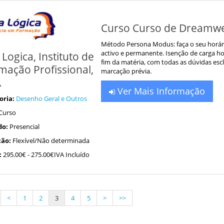
Curso Curso de Dreamw
Método Persona Modus: faça o seu horár
activo e permanente. Isenção de carga h
 Logica, Instituto de
fim da matéria, com todas as dúvidas esc
mação Profissional,
marcação prévia.
.
Ver Mais Informação
oria:
Desenho Geral e Outros
Curso
do:
Presencial
ão:
Flexível/Não determinada
:
295.00€
- 275.00€IVA Incluído
<
1
2
3
4
5
>
>>