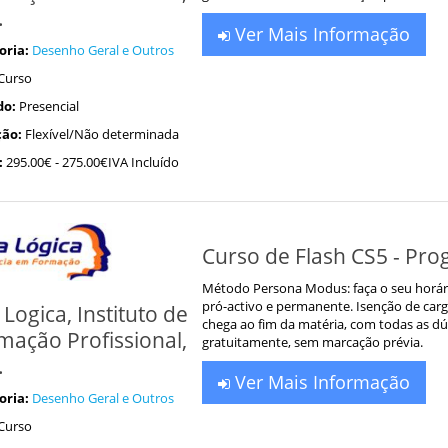
.
Ver Mais Informação
oria:
Desenho Geral e Outros
Curso
do:
Presencial
ão:
Flexível/Não determinada
:
295.00€
- 275.00€IVA Incluído
Curso de Flash CS5 - Pro
Método Persona Modus: faça o seu horár
pró-activo e permanente. Isenção de car
 Logica, Instituto de
chega ao fim da matéria, com todas as dú
mação Profissional,
gratuitamente, sem marcação prévia.
.
Ver Mais Informação
oria:
Desenho Geral e Outros
Curso