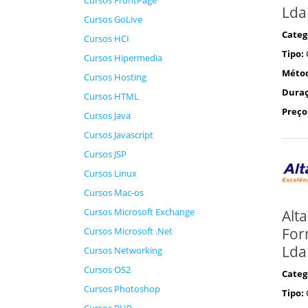
Cursos FrontPage
Lda
Cursos GoLive
Categ
Cursos HCI
Tipo:
Cursos Hipermedia
Méto
Cursos Hosting
Duraç
Cursos HTML
Preço
Cursos Java
Cursos Javascript
Cursos JSP
Cursos Linux
Cursos Mac-os
Cursos Microsoft Exchange
Alta
For
Cursos Microsoft .Net
Lda
Cursos Networking
Cursos OS2
Categ
Cursos Photoshop
Tipo: