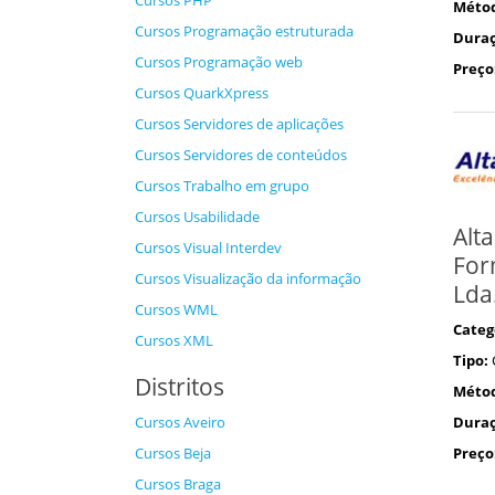
Cursos PHP
Méto
Cursos Programação estruturada
Duraç
Cursos Programação web
Preço
Cursos QuarkXpress
Cursos Servidores de aplicações
Cursos Servidores de conteúdos
Cursos Trabalho em grupo
Cursos Usabilidade
Alta
Cursos Visual Interdev
For
Cursos Visualização da informação
Lda
Cursos WML
Categ
Cursos XML
Tipo:
Distritos
Méto
Duraç
Cursos Aveiro
Preço
Cursos Beja
Cursos Braga