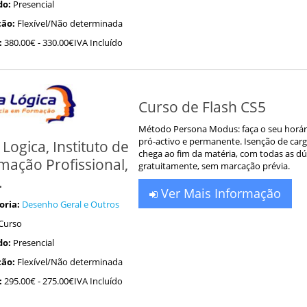
do:
Presencial
ão:
Flexível/Não determinada
:
380.00€
- 330.00€IVA Incluído
Curso de Flash CS5
Método Persona Modus: faça o seu horár
pró-activo e permanente. Isenção de car
 Logica, Instituto de
chega ao fim da matéria, com todas as dú
mação Profissional,
gratuitamente, sem marcação prévia.
.
Ver Mais Informação
oria:
Desenho Geral e Outros
Curso
do:
Presencial
ão:
Flexível/Não determinada
:
295.00€
- 275.00€IVA Incluído