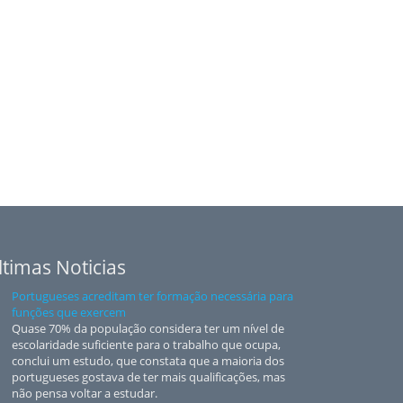
ltimas Noticias
Portugueses acreditam ter formação necessária para
funções que exercem
Quase 70% da população considera ter um nível de
escolaridade suficiente para o trabalho que ocupa,
conclui um estudo, que constata que a maioria dos
portugueses gostava de ter mais qualificações, mas
não pensa voltar a estudar.