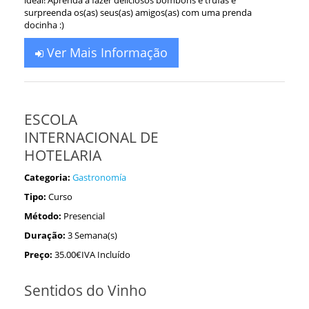
ideal! Aprenda a fazer deliciosos bombons e trufas e
surpreenda os(as) seus(as) amigos(as) com uma prenda
docinha :)
Ver Mais Informação
ESCOLA
INTERNACIONAL DE
HOTELARIA
Categoria:
Gastronomía
Tipo:
Curso
Método:
Presencial
Duração:
3 Semana(s)
Preço:
35.00€IVA Incluído
Sentidos do Vinho